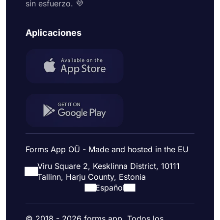
sin esfuerzo. 💜
Aplicaciones
Forms App OÜ - Made and hosted in the EU
Viru Square 2, Kesklinna District, 10111
Tallinn, Harju County, Estonia
Español
© 2018 - 2026 forms.app. Todos los