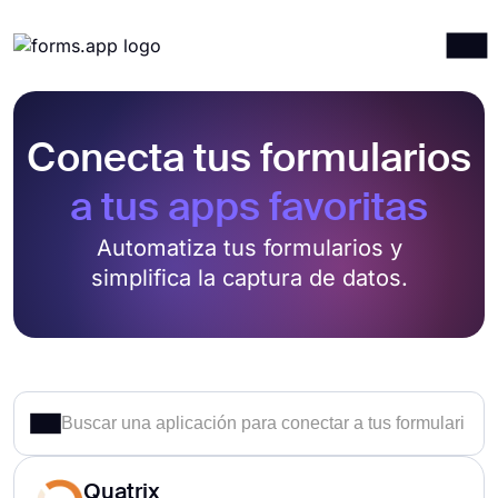
Productos
Iniciar sesión
Registrarse
Conecta tus formularios
Integraciones
Plantillas
a tus apps favoritas
Recursos
Automatiza tus formularios y
simplifica la captura de datos.
Precios
Quatrix