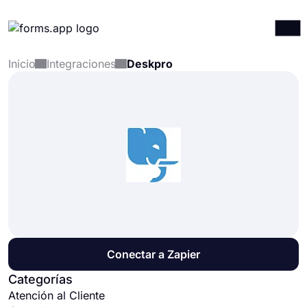
Inicio
Integraciones
Deskpro
Productos
Iniciar sesión
Registrarse
Integraciones
Plantillas
Recursos
Precios
Conectar a Zapier
Categorías
Atención al Cliente