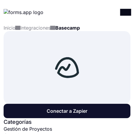
Inicio
Integraciones
Basecamp
Productos
Iniciar sesión
Registrarse
Integraciones
Plantillas
Recursos
Precios
Conectar a Zapier
Categorías
Gestión de Proyectos