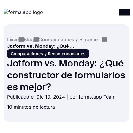
Productos
Iniciar sesión
Registrarse
Inicio
Blog
Comparaciones y Recomendaciones
Integraciones
Jotform vs. Monday: ¿Qué constructor de formularios es mejor?
Plantillas
Comparaciones y Recomendaciones
Jotform vs. Monday: ¿Qué
Recursos
constructor de formularios
Precios
es mejor?
Publicado el Dic 10, 2024 | por forms.app Team
10 minutos de lectura