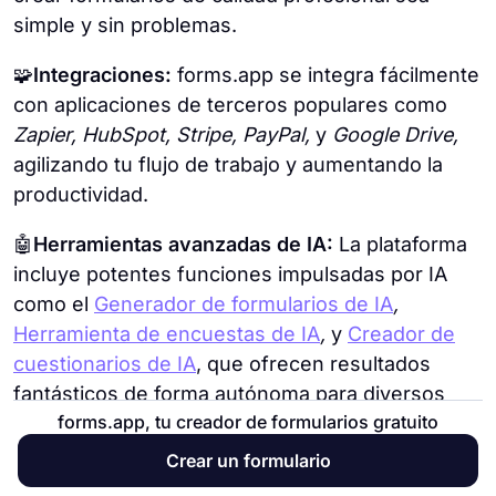
simple y sin problemas.
🧩
Integraciones:
forms.app se integra fácilmente
con aplicaciones de terceros populares como
Zapier, HubSpot, Stripe, PayPal,
y
Google Drive,
agilizando tu flujo de trabajo y aumentando la
productividad.
🤖
Herramientas avanzadas de IA:
La plataforma
incluye potentes funciones impulsadas por IA
como el
Generador de formularios de IA
,
Herramienta de encuestas de IA
,
y
Creador de
cuestionarios de IA
, que ofrecen resultados
fantásticos de forma autónoma para diversos
forms.app, tu creador de formularios gratuito
formularios y documentos.
Crear un formulario
📲
Accesibilidad móvil:
La aplicación móvil de