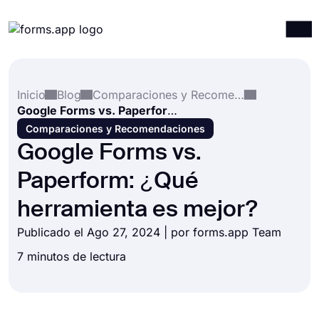
Productos
Iniciar sesión
Registrarse
Inicio
Blog
Comparaciones y Recomendaciones
Integraciones
Google Forms vs. Paperform: ¿Qué herramienta es mejor?
Plantillas
Comparaciones y Recomendaciones
Google Forms vs.
Recursos
Paperform: ¿Qué
Precios
herramienta es mejor?
Publicado el Ago 27, 2024 | por forms.app Team
7 minutos de lectura