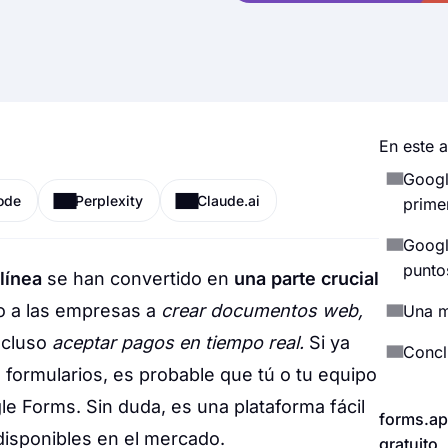
En este a
Googl
ode
Perplexity
Claude.ai
prime
Googl
punto
línea
se han convertido en
una parte crucial
 a las empresas a
crear documentos web,
Una m
ncluso
aceptar pagos en tiempo real.
Si ya
Concl
e formularios, es probable que tú o tu equipo
 Forms. Sin duda, es una plataforma fácil
forms.ap
disponibles en el mercado.
gratuito