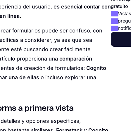
gratuito
periencia del usuario,
es esencial contar con
Vistas
en línea.
pregu
notifi
crear formularios puede ser confuso, con
ecíficas a considerar, ya sea que sea
ente esté buscando crear fácilmente
artículo proporciona
una comparación
entas de creación de formularios:
Cognito
nar
una de ellas
o incluso explorar una
rms a primera vista
detalles y opciones específicas,
on bastante similares.
Formstack
y
Cognito