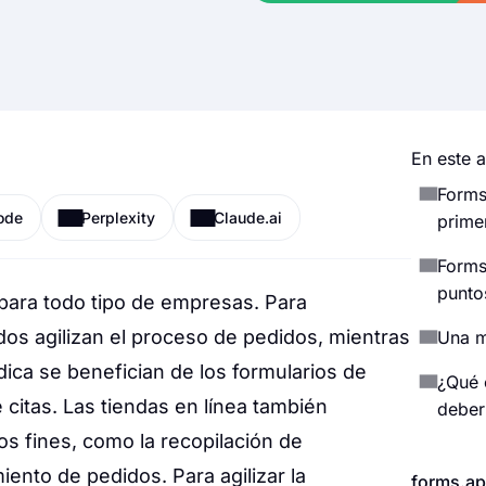
En este a
Forms
ode
Perplexity
Claude.ai
prime
Forms
punto
para todo tipo de empresas. Para
dos agilizan el proceso de pedidos, mientras
Una m
ca se benefician de los formularios de
¿Qué 
 citas. Las tiendas en línea también
deberí
s fines, como la recopilación de
iento de pedidos. Para agilizar la
forms.ap