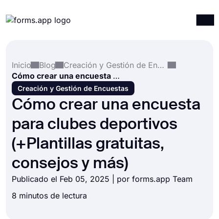
Productos
Iniciar sesión
Registrarse
Inicio
Blog
Creación y Gestión de Encuestas
Integraciones
Cómo crear una encuesta para clubes deportivos (+Plantillas gratuitas, consejos y más)
Plantillas
Creación y Gestión de Encuestas
Cómo crear una encuesta
Recursos
para clubes deportivos
Precios
(+Plantillas gratuitas,
consejos y más)
Publicado el Feb 05, 2025 | por forms.app Team
8 minutos de lectura