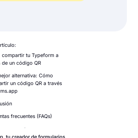
rtículo:
compartir tu Typeform a
s de un código QR
ejor alternativa: Cómo
rtir un código QR a través
rms.app
usión
ntas frecuentes (FAQs)
p, tu creador de formularios