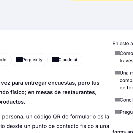
En este a
Cómo 
ode
Perplexity
Claude.ai
travé
Una m
compa
 vez para entregar encuestas, pero tus
de fo
ndo físico; en mesas de restaurantes,
Concl
productos.
Pregu
persona, un código QR de formulario es la
rio desde un punto de contacto físico a una
forms.ap