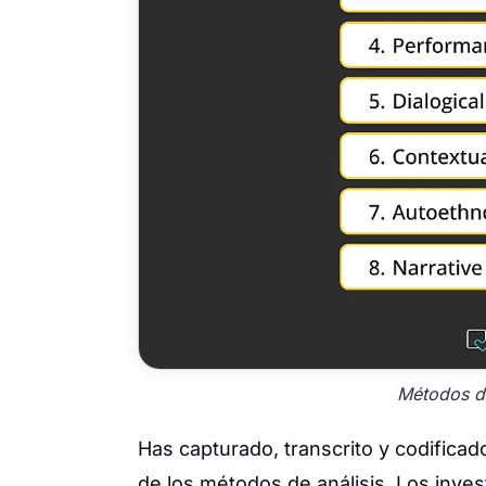
Métodos de
Has capturado, transcrito y codificad
de los métodos de análisis. Los invest