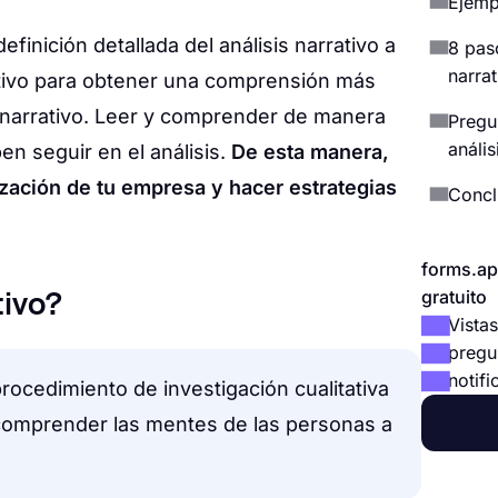
Ejempl
efinición detallada del análisis narrativo a
8 paso
narrat
tivo para obtener una comprensión más
s narrativo. Leer y comprender de manera
Pregu
anális
n seguir en el análisis.
De esta manera,
ización de tu empresa y hacer estrategias
Concl
forms.ap
gratuito
tivo?
Vistas
pregu
notifi
 procedimiento de investigación cualitativa
 comprender las mentes de las personas a