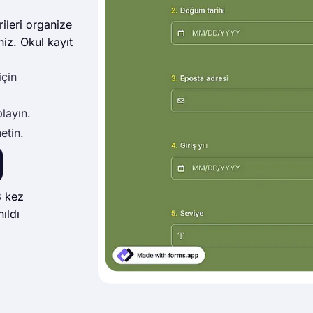
rileri organize
niz. Okul kayıt
için
playın.
etin.
 kez
nıldı