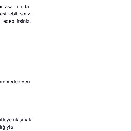
ı tasarımında
tirebilirsiniz.
l edebilirsiniz.
t ödemeden veri
itleye ulaşmak
lığıyla