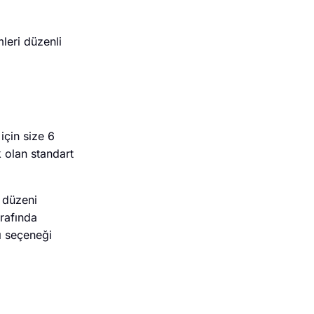
mleri düzenli
için size 6
k olan standart
 düzeni
rafında
ı seçeneği