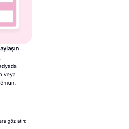
aylaşın
,
edyada
ın veya
gömün.
ara göz atın: