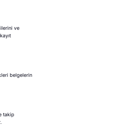
ilerini ve
kayıt
leri belgelerin
e takip
.