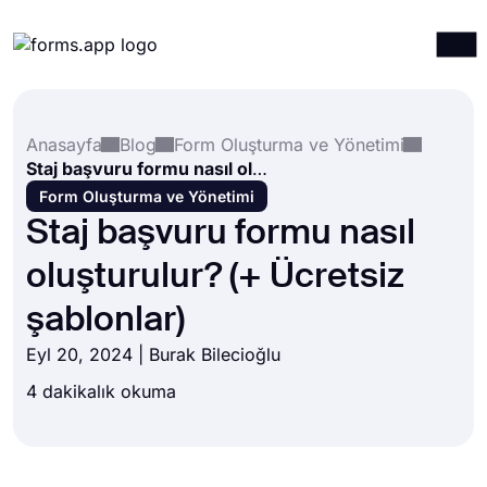
Ürünler
Giriş yap
Kayıt ol
Anasayfa
Blog
Form Oluşturma ve Yönetimi
Entegrasyonlar
Staj başvuru formu nasıl oluşturulur? (+ Ücretsiz şablonlar)
Şablonlar
Form Oluşturma ve Yönetimi
Staj başvuru formu nasıl
Kaynaklar
oluşturulur? (+ Ücretsiz
Fiyatlandırma
şablonlar)
Eyl 20, 2024 |
Burak Bilecioğlu
4 dakikalık okuma