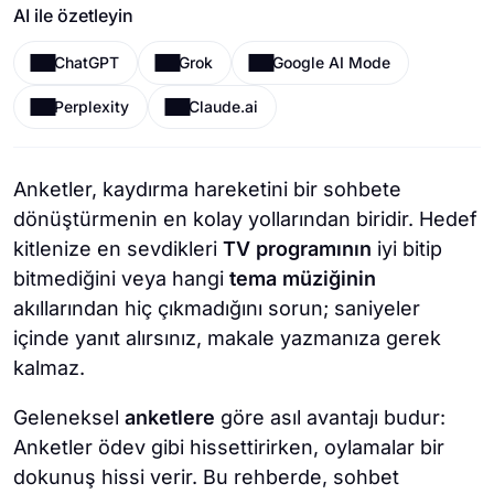
AI ile özetleyin
ChatGPT
Grok
Google AI Mode
Perplexity
Claude.ai
Anketler, kaydırma hareketini bir sohbete
dönüştürmenin en kolay yollarından biridir. Hedef
kitlenize en sevdikleri
TV programının
iyi bitip
bitmediğini veya hangi
tema müziğinin
akıllarından hiç çıkmadığını sorun; saniyeler
içinde yanıt alırsınız, makale yazmanıza gerek
kalmaz.
Geleneksel
anketlere
göre asıl avantajı budur:
Anketler ödev gibi hissettirirken, oylamalar bir
dokunuş hissi verir. Bu rehberde, sohbet