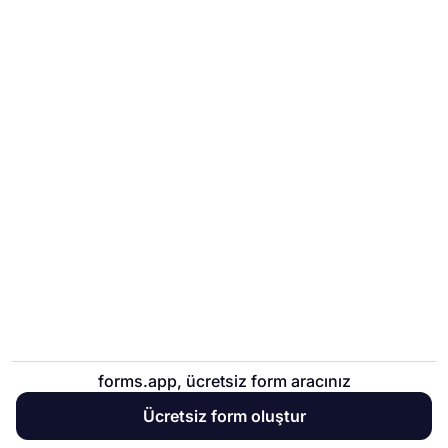
Ofis anket soruları
forms.app, ücretsiz form aracınız
Ofis anket soruları, toplantılardan önce veya
Ücretsiz form oluştur
toplantı sırasında ortamı yoklamanın düşük çaba