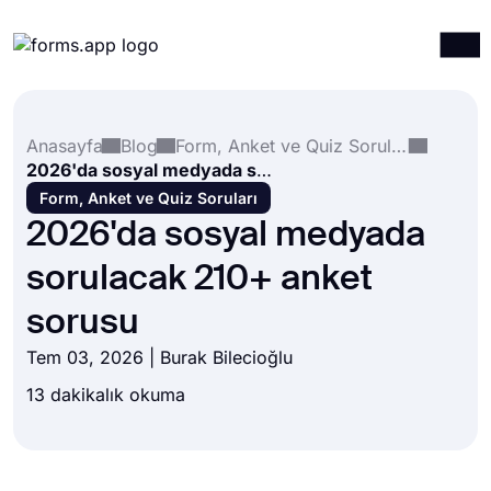
Ürünler
Giriş yap
Kayıt ol
Anasayfa
Blog
Form, Anket ve Quiz Soruları
Entegrasyonlar
2026'da sosyal medyada sorulacak 210+ anket sorusu
Şablonlar
Form, Anket ve Quiz Soruları
2026'da sosyal medyada
Kaynaklar
sorulacak 210+ anket
Fiyatlandırma
sorusu
Tem 03, 2026 |
Burak Bilecioğlu
13 dakikalık okuma