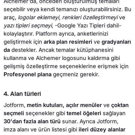
Alchemer'da, önceden oluşturulmuş temaları
seçebilir veya kendi temanızı oluşturabilirsiniz. Bu
araç,
logolar eklemeyi, renkleri özelleştirmeyi
ve
yazı tipleri seçmeyi
, -Google Yazı Tipleri dahil-
kolaylaştırır. Platform ayrıca, anketlerinizi
geliştirmek için
arka plan resimleri
ve
gradyanları
da
destekler. Ancak temalar kütüphanesini
kullanma ve Alchemer logosunu kaldırma gibi
gelişmiş özelleştirme seçeneklerine erişmek için
Profesyonel plana
geçmeniz gerekir.
4. Alan türleri
Jotform,
metin kutuları, açılır menüler
ve
çoktan
seçmeli
seçenekler gibi
temel öğeleri
sağlayan
30'dan fazla alan türü
sunar. Ayrıca Jotform,
imza alanı ve ürün listesi gibi
ileri düzey alanlar