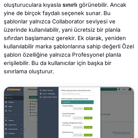
oluşturuculara kıyasla
sınırlı
görünebilir. Ancak
yine de birçok faydalı seçenek sunar. Bu
şablonlar yalnızca Collaborator seviyesi ve
üzerinde kullanılabilir, yani ücretsiz bir planla
sıfırdan başlamanız gerekir. Ek olarak, yeniden
kullanılabilir marka şablonlarına sahip değerli Özel
şablon özelliğine yalnızca Profesyonel planla
erişilebilir. Bu da kullanıcılar için başka bir
sınırlama oluşturur.