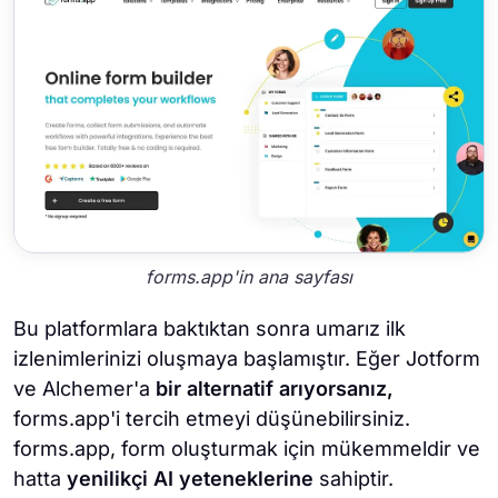
forms.app'in ana sayfası
Bu platformlara baktıktan sonra umarız ilk
izlenimlerinizi oluşmaya başlamıştır. Eğer Jotform
ve Alchemer'a
bir alternatif arıyorsanız,
forms.app'i tercih etmeyi düşünebilirsiniz.
forms.app, form oluşturmak için mükemmeldir ve
hatta
yenilikçi AI yeteneklerine
sahiptir.