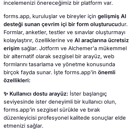
incelemenizi önereceğimiz bir platform var.
forms.app, kuruluşlar ve bireyler için
gelişmiş AI
desteği sunan çevrim içi bir form oluşturucu
dur.
Formlar, anketler, testler ve sınavlar oluşturmayı
kolaylaştırır, özelliklerine ve
AI araçlarına ücretsiz
erişim
sağlar. Jotform ve Alchemer'a mükemmel
bir alternatif olarak sezgisel bir arayüz, web
formlarını tasarlama ve yönetme konusunda
birçok fayda sunar. İşte forms.app'in
önemli
özellikleri:
✨ Kullanıcı dostu arayüz:
İster başlangıç
seviyesinde ister deneyimli bir kullanıcı olun,
forms.app'in sezgisel sürükle ve bırak
düzenleyicisi profesyonel kalitede sonuçlar elde
etmenizi sağlar.