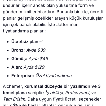
unsurları içerir ancak plan yükseltme form ve
gönderim limitlerini arttırır. Bununla birlikte, ücretli
planlar gelişmiş özellikler arayan küçük kuruluşlar
için çok pahalı olabilir. İşte Jotform'un
fiyatlandırma planları:
Ücretsiz plan
✅
Bronz:
Ayda $39
Gümüş:
Ayda $49
Altın:
Ayda $129
Enterprise:
Özel fiyatlandırma
Alchemer,
kurumsal düzeyde bir yazılımdır ve
3
temel plana
sahiptir:
İş birlikçi, Profesyonel,
ve
Tam Erişim.
Daha uygun fiyatlı ücretli seçenekler
aylık
$55
ile başlar. Planlar, öncelikle gelişmiş