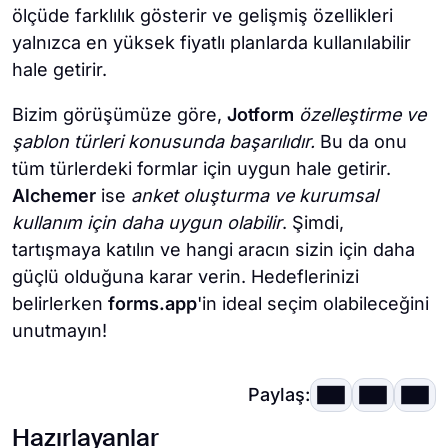
ölçüde farklılık gösterir ve gelişmiş özellikleri
yalnızca en yüksek fiyatlı planlarda kullanılabilir
hale getirir.
Bizim görüşümüze göre,
Jotform
özelleştirme ve
şablon türleri konusunda başarılıdır.
Bu da onu
tüm türlerdeki formlar için uygun hale getirir.
Alchemer
ise
anket oluşturma ve kurumsal
kullanım için daha uygun olabilir
. Şimdi,
tartışmaya katılın ve hangi aracın sizin için daha
güçlü olduğuna karar verin. Hedeflerinizi
belirlerken
forms.app
'in ideal seçim olabileceğini
unutmayın!
Paylaş:
Hazırlayanlar