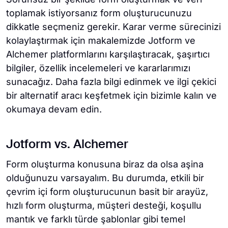
toplamak istiyorsanız form oluşturucunuzu
dikkatle seçmeniz gerekir. Karar verme sürecinizi
kolaylaştırmak için makalemizde Jotform ve
Alchemer platformlarını karşılaştıracak, şaşırtıcı
bilgiler, özellik incelemeleri ve kararlarımızı
sunacağız. Daha fazla bilgi edinmek ve ilgi çekici
bir alternatif aracı keşfetmek için bizimle kalın ve
okumaya devam edin.
Jotform vs. Alchemer
Form oluşturma konusuna biraz da olsa aşina
olduğunuzu varsayalım. Bu durumda, etkili bir
çevrim içi form oluşturucunun basit bir arayüz,
hızlı form oluşturma, müşteri desteği, koşullu
mantık ve farklı türde şablonlar gibi temel