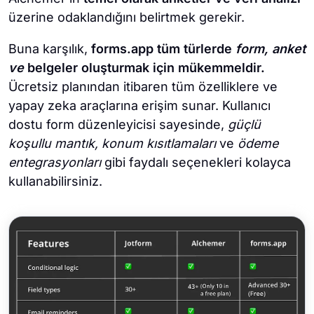
üzerine odaklandığını belirtmek gerekir.
Buna karşılık,
forms.app
tüm türlerde
form, anket
ve
belgeler oluşturmak için mükemmeldir.
Ücretsiz planından itibaren tüm özelliklere ve
yapay zeka araçlarına erişim sunar. Kullanıcı
dostu form düzenleyicisi sayesinde,
güçlü
koşullu mantık, konum kısıtlamaları
ve
ödeme
entegrasyonları
gibi faydalı seçenekleri kolayca
kullanabilirsiniz.