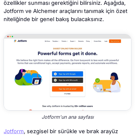
özellikler sunması gerektiğini bilirsiniz. Aşağıda,
Jotform ve Alchemer araçlarını tanımak için özet
niteliğinde bir genel bakış bulacaksınız.
Jotform'un ana sayfası
Jotform
, sezgisel bir sürükle ve bırak arayüz