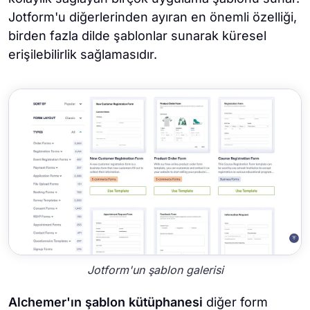
Jotform'u diğerlerinden ayıran en önemli özelliği,
birden fazla dilde şablonlar sunarak küresel
erişilebilirlik sağlamasıdır.
Jotform'un şablon galerisi
Alchemer'ın şablon kütüphanesi
diğer form