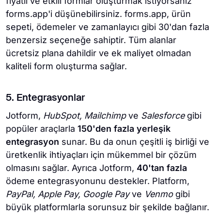
fiyatlı ve etkili formlar oluşturmak istiyorsanız
forms.app'i düşünebilirsiniz. forms.app, ürün
sepeti, ödemeler ve zamanlayıcı gibi 30'dan fazla
benzersiz seçeneğe sahiptir. Tüm alanlar
ücretsiz plana dahildir ve ek maliyet olmadan
kaliteli form oluşturma sağlar.
5. Entegrasyonlar
Jotform,
HubSpot, Mailchimp
ve
Salesforce
gibi
popüler araçlarla
150'den fazla yerleşik
entegrasyon
sunar. Bu da onun çeşitli iş birliği ve
üretkenlik ihtiyaçları için mükemmel bir çözüm
olmasını sağlar. Ayrıca Jotform,
40'tan fazla
ödeme entegrasyonunu destekler. Platform,
PayPal, Apple Pay, Google Pay
ve
Venmo
gibi
büyük platformlarla sorunsuz bir şekilde bağlanır.