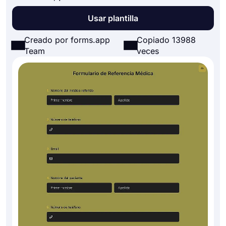
Usar plantilla
Creado por forms.app
Copiado 13988
Team
veces