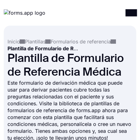
Productos
Iniciar sesión
Registrarse
Inicio
Plantillas
Formularios de referencia
Integraciones
Plantilla de Formulario de Referencia Médica
Plantillas
Plantilla de Formulario
Recursos
de Referencia Médica
Precios
Este formulario de derivación médica que puede
usar para derivar pacientes cubre todas las
preguntas relacionadas con el paciente y sus
condiciones. Visite la biblioteca de plantillas de
formularios de referencia de forms.app ahora para
comenzar con esta plantilla que facilitará sus
condiciones médicas, personalícela o cree un nuevo
formulario. Tienes ambas opciones y, sea cual sea
tu elección, ¡solo te llevarán unos minutos!