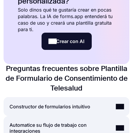
personalizada?
Solo dinos qué te gustaría crear en pocas
palabras. La IA de forms.app entenderá tu
caso de uso y creará una plantilla gratuita
para ti.
Crear con AI
Preguntas frecuentes sobre Plantilla
de Formulario de Consentimiento de
Telesalud
Constructor de formularios intuitivo
Automatice su flujo de trabajo con
Cree formularios en línea con facilidad,
integraciones
personalice los campos, el diseño y las opciones