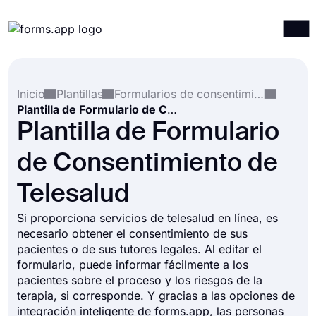
Productos
Iniciar sesión
Registrarse
Inicio
Plantillas
Formularios de consentimiento
Integraciones
Plantilla de Formulario de Consentimiento de Telesalud
Plantillas
Plantilla de Formulario
Recursos
de Consentimiento de
Precios
Telesalud
Si proporciona servicios de telesalud en línea, es
necesario obtener el consentimiento de sus
pacientes o de sus tutores legales. Al editar el
formulario, puede informar fácilmente a los
pacientes sobre el proceso y los riesgos de la
terapia, si corresponde. Y gracias a las opciones de
integración inteligente de forms.app, las personas