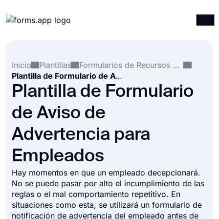
Productos
Iniciar sesión
Registrarse
Inicio
Plantillas
Formularios de Recursos Humanos
Integraciones
Plantilla de Formulario de Aviso de Advertencia para Empleados
Plantillas
Plantilla de Formulario
Recursos
de Aviso de
Precios
Advertencia para
Empleados
Hay momentos en que un empleado decepcionará.
No se puede pasar por alto el incumplimiento de las
reglas o el mal comportamiento repetitivo. En
situaciones como esta, se utilizará un formulario de
notificación de advertencia del empleado antes de