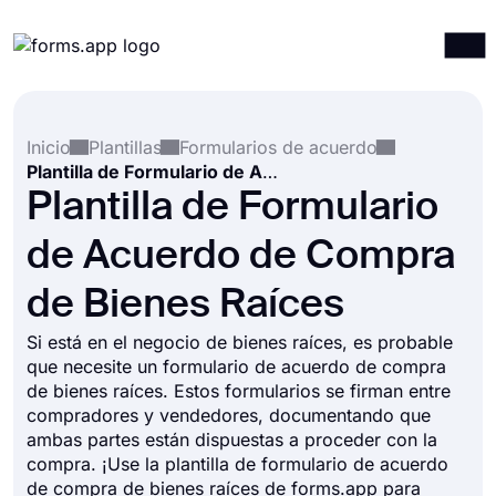
Productos
Iniciar sesión
Registrarse
Inicio
Plantillas
Formularios de acuerdo
Integraciones
Plantilla de Formulario de Acuerdo de Compra de Bienes Raíces
Plantillas
Plantilla de Formulario
Recursos
de Acuerdo de Compra
Precios
de Bienes Raíces
Si está en el negocio de bienes raíces, es probable
que necesite un formulario de acuerdo de compra
de bienes raíces. Estos formularios se firman entre
compradores y vendedores, documentando que
ambas partes están dispuestas a proceder con la
compra. ¡Use la plantilla de formulario de acuerdo
de compra de bienes raíces de forms.app para