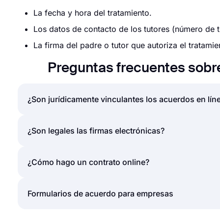
La fecha y hora del tratamiento.
Los datos de contacto de los tutores (número de te
La firma del padre o tutor que autoriza el tratamie
Preguntas frecuentes sobr
¿Son jurídicamente vinculantes los acuerdos en lín
La respuesta sencilla a esta pregunta es "sí". Los 
¿Son legales las firmas electrónicas?
contratos en papel. Puede crear fácilmente un formu
Estos acuerdos serán tan eficaces como los formul
Las firmas electrónicas se consideran legales en l
¿Cómo hago un contrato online?
las declaraciones o firmen el documento.
Las firmas electrónicas tienen el mismo estatus leg
campo de firma a tu formulario en forms.app, puedes
Crear contratos online y formularios de acuerdo es 
Formularios de acuerdo para empresas
documento online.
gente puede simplemente crear acuerdos online o fo
Es posible crear formularios de acuerdo para mucho