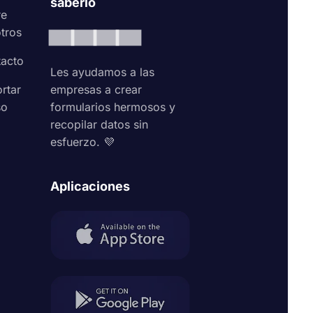
saberlo
re
tros
acto
Les ayudamos a las
rtar
empresas a crear
so
formularios hermosos y
recopilar datos sin
esfuerzo. 💜
Aplicaciones