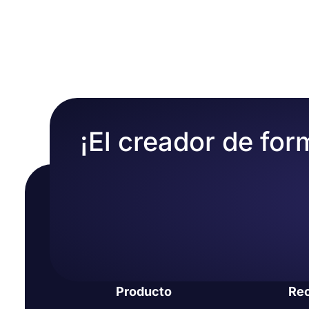
Los formularios de acuerdo en línea pueden utiliza
consentimiento de sus encuestados. Para crear tu pr
ayudarte a utilizar todo el potencial de los formu
Busque una plantilla de formulario de acuerdo ade
formulario para sus usuarios. Por ejemplo, puede c
Haga clic en el botón "utilizar plantilla
añadir sus propios términos y condiciones, añadir e
Personalice su formulario según sus preferencias
formulario con un solo clic.
Ajuste la configuración del formulario
Por último, comparta su formulario en línea con su 
¡El creador de for
Producto
Re