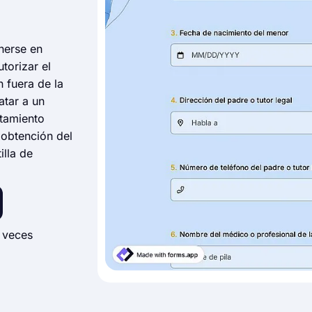
onerse en
torizar el
 fuera de la
atar a un
atamiento
 obtención del
illa de
 veces