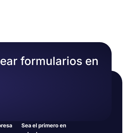
les. Para
 y campos de
 firmas,
diseño de su
rear formularios en
resa
Sea el primero en