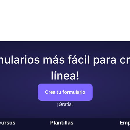
rse con fines personales, académicos, médicos o empresaria
opio formulario, sólo tienes que seguir estos pasos:
larios online, forms.app ofrece muchas funciones avanzadas
cuada
rear un formulario complejo con lógica condicional, recoger
l logotipo de su empresa a su formulario y personalizar el 
público
mularios más fácil para c
línea!
Crea tu formulario
¡Gratis!
cursos
Plantillas
Emp