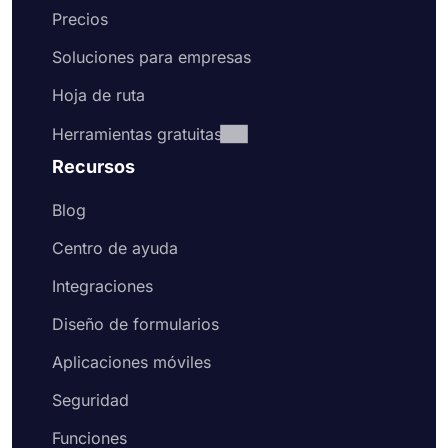
Precios
solicitud en línea:
Soluciones para empresas
Seleccione una plantilla de formulario
gratuita para crear su formulario más rápido
Hoja de ruta
Agregue preguntas de elección o campos de
texto para hacer sus preguntas, o edite las
Herramientas gratuitas
preguntas existentes
Recursos
Agregue el logotipo de su organización a
una parte visible de su formulario
Blog
Habilite la página de bienvenida para dar la
bienvenida a los posibles solicitantes y
Centro de ayuda
explicarles lo que deben hacer para
presentar su solicitud.
Integraciones
Dirígete a la pestaña de diseño y cambia el
aspecto de tu formulario de solicitud.
Diseño de formularios
Comparta su formulario de solicitud en línea
Aplicaciones móviles
o insértelo en su sitio web
Seguridad
Comience con plantillas gratuitas
Ya sea que esté creando un formulario de solicitud
Funciones