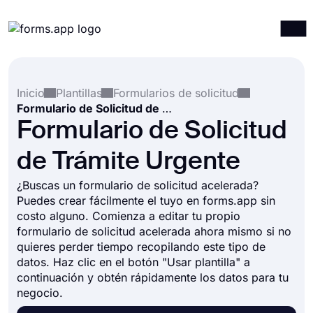
Productos
Iniciar sesión
Registrarse
Inicio
Plantillas
Formularios de solicitud
Integraciones
Formulario de Solicitud de Trámite Urgente
Plantillas
Formulario de Solicitud
Recursos
de Trámite Urgente
Precios
¿Buscas un formulario de solicitud acelerada?
Puedes crear fácilmente el tuyo en forms.app sin
costo alguno. Comienza a editar tu propio
formulario de solicitud acelerada ahora mismo si no
quieres perder tiempo recopilando este tipo de
datos. Haz clic en el botón "Usar plantilla" a
continuación y obtén rápidamente los datos para tu
negocio.