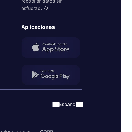
recopilar datos sin
esfuerzo. 💜
Aplicaciones
Español
rminos de uso
GDPR