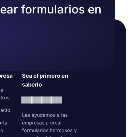
rear formularios en
resa
Sea el primero en
saberlo
re
tros
acto
Les ayudamos a las
rtar
empresas a crear
so
formularios hermosos y