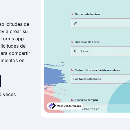
solicitudes de
oy a crear su
n forms.app
olicitudes de
para compartir
imientos en
0 veces