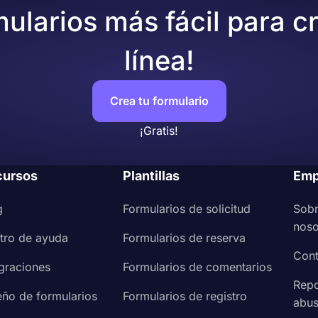
mularios más fácil para c
línea!
Crea tu formulario
¡Gratis!
cursos
Plantillas
Emp
g
Formularios de solicitud
Sob
noso
tro de ayuda
Formularios de reserva
Cont
egraciones
Formularios de comentarios
Repo
eño de formularios
Formularios de registro
abu