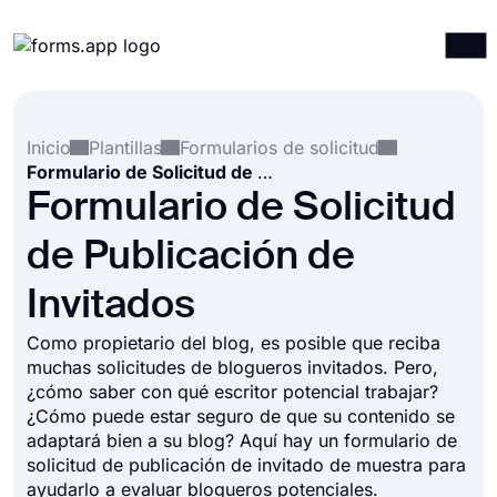
Productos
Iniciar sesión
Registrarse
Inicio
Plantillas
Formularios de solicitud
Integraciones
Formulario de Solicitud de Publicación de Invitados
Plantillas
Formulario de Solicitud
Recursos
de Publicación de
Precios
Invitados
Como propietario del blog, es posible que reciba
muchas solicitudes de blogueros invitados. Pero,
¿cómo saber con qué escritor potencial trabajar?
¿Cómo puede estar seguro de que su contenido se
adaptará bien a su blog? Aquí hay un formulario de
solicitud de publicación de invitado de muestra para
ayudarlo a evaluar blogueros potenciales.