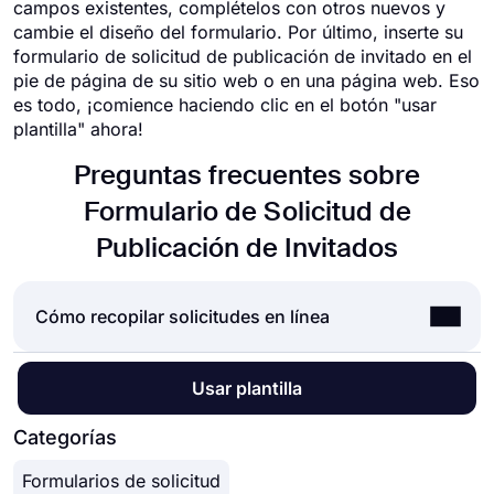
campos existentes, complételos con otros nuevos y
cambie el diseño del formulario. Por último, inserte su
formulario de solicitud de publicación de invitado en el
pie de página de su sitio web o en una página web. Eso
es todo, ¡comience haciendo clic en el botón "usar
plantilla" ahora!
Preguntas frecuentes sobre
Formulario de Solicitud de
Publicación de Invitados
Cómo recopilar solicitudes en línea
Aceptar solicitudes en línea es una norma para
Usar plantilla
casi todas las empresas en la actualidad. Ya sean
solicitudes de empleo, pasantías o solicitudes de
Categorías
becas, el uso de solicitudes en línea puede
Formularios de solicitud
ahorrarle tiempo y un gran esfuerzo. Pero, ¿cómo