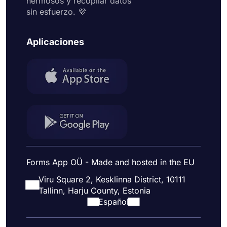
hermosos y recopilar datos
sin esfuerzo. 💜
Aplicaciones
Forms App OÜ - Made and hosted in the EU
Viru Square 2, Kesklinna District, 10111
Tallinn, Harju County, Estonia
Español