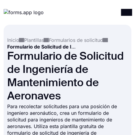
Productos
Iniciar sesión
Registrarse
Inicio
Plantillas
Formularios de solicitud
Integraciones
Formulario de Solicitud de Ingeniería de Mantenimiento de Aeronaves
Plantillas
Formulario de Solicitud
Recursos
de Ingeniería de
Precios
Mantenimiento de
Aeronaves
Para recolectar solicitudes para una posición de
ingeniero aeronáutico, crea un formulario de
solicitud para ingenieros de mantenimiento de
aeronaves. Utiliza esta plantilla gratuita de
formulario de solicitud de ingeniería de