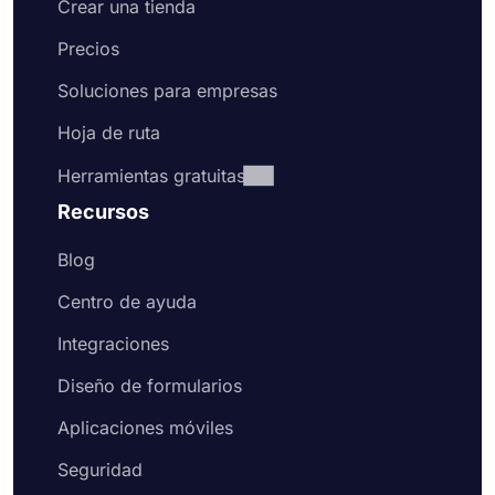
más fácil con forms.app. Estos son los sencillos
Crear una tienda
pasos que debe seguir para crear su formulario de
Precios
solicitud en línea:
Soluciones para empresas
Seleccione una plantilla de formulario
gratuita para crear su formulario más rápido
Hoja de ruta
Agregue preguntas de elección o campos de
texto para hacer sus preguntas, o edite las
Herramientas gratuitas
preguntas existentes
Recursos
Agregue el logotipo de su organización a
una parte visible de su formulario
Blog
Habilite la página de bienvenida para dar la
bienvenida a los posibles solicitantes y
Centro de ayuda
explicarles lo que deben hacer para
presentar su solicitud.
Integraciones
Dirígete a la pestaña de diseño y cambia el
aspecto de tu formulario de solicitud.
Diseño de formularios
Comparta su formulario de solicitud en línea
Aplicaciones móviles
o insértelo en su sitio web
Seguridad
Comience con plantillas gratuitas