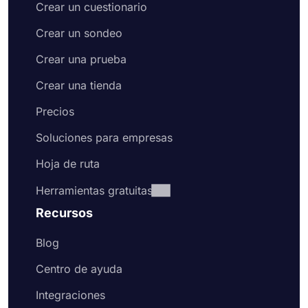
Crear un cuestionario
usar lógica condicional para hacer que sus
formularios sean complejos y fáciles de usar al
Crear un sondeo
mismo tiempo. La recopilación de datos es mucho
más fácil con forms.app. Estos son los sencillos
Crear una prueba
pasos que debe seguir para crear su formulario de
Crear una tienda
solicitud en línea:
Precios
Seleccione una plantilla de formulario
gratuita para crear su formulario más rápido
Soluciones para empresas
Agregue preguntas de elección o campos de
texto para hacer sus preguntas, o edite las
Hoja de ruta
preguntas existentes
Agregue el logotipo de su organización a
Herramientas gratuitas
una parte visible de su formulario
Recursos
Habilite la página de bienvenida para dar la
bienvenida a los posibles solicitantes y
Blog
explicarles lo que deben hacer para
presentar su solicitud.
Centro de ayuda
Dirígete a la pestaña de diseño y cambia el
aspecto de tu formulario de solicitud.
Integraciones