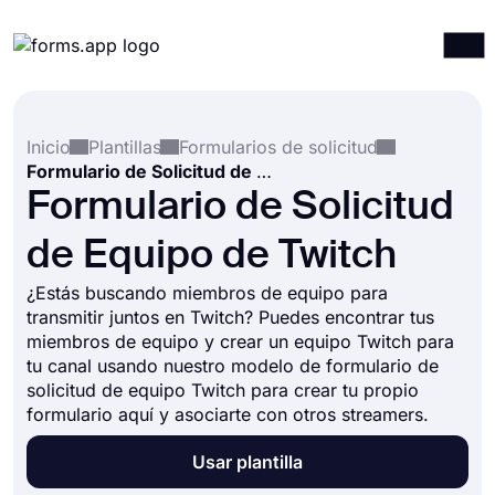
Productos
Iniciar sesión
Registrarse
Inicio
Plantillas
Formularios de solicitud
Integraciones
Formulario de Solicitud de Equipo de Twitch
Plantillas
Formulario de Solicitud
Recursos
de Equipo de Twitch
Precios
¿Estás buscando miembros de equipo para
transmitir juntos en Twitch? Puedes encontrar tus
miembros de equipo y crear un equipo Twitch para
tu canal usando nuestro modelo de formulario de
solicitud de equipo Twitch para crear tu propio
formulario aquí y asociarte con otros streamers.
Usar plantilla