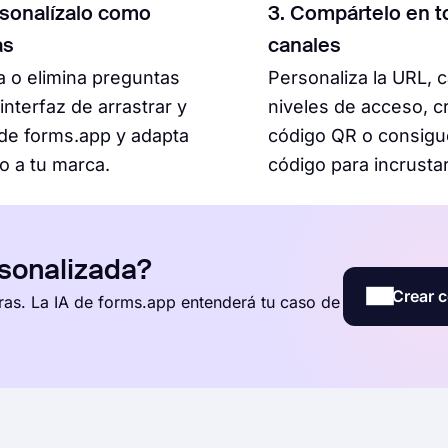
rsonalízalo como
3. Compártelo en t
as
canales
 o elimina preguntas
Personaliza la URL, 
 interfaz de arrastrar y
niveles de acceso, c
 de forms.app y adapta
código QR o consigu
lo a tu marca.
código para incrustar
rsonalizada?
Crear c
ras. La IA de forms.app entenderá tu caso de