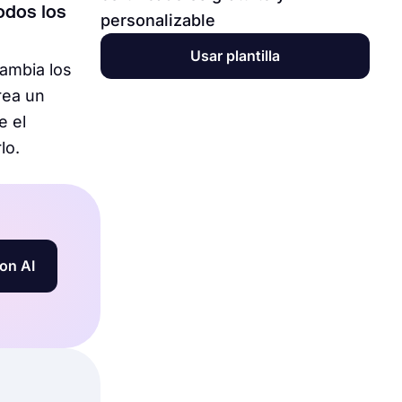
odos los
personalizable
Usar plantilla
cambia los
rea un
e el
lo.
on AI