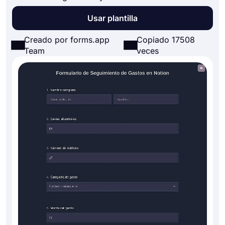
Usar plantilla
Creado por forms.app
Copiado 17508
Team
veces