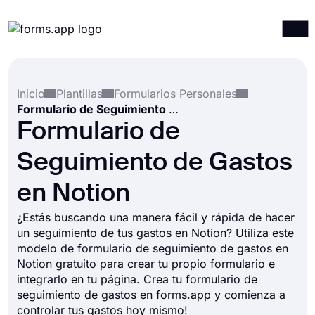
Productos
Iniciar sesión
Registrarse
Inicio
Plantillas
Formularios Personales
Integraciones
Formulario de Seguimiento de Gastos en Notion
Plantillas
Formulario de
Recursos
Seguimiento de Gastos
Precios
en Notion
¿Estás buscando una manera fácil y rápida de hacer
un seguimiento de tus gastos en Notion? Utiliza este
modelo de formulario de seguimiento de gastos en
Notion gratuito para crear tu propio formulario e
integrarlo en tu página. Crea tu formulario de
seguimiento de gastos en forms.app y comienza a
controlar tus gastos hoy mismo!