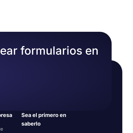
ones
.
rear formularios en
resa
Sea el primero en
saberlo
re