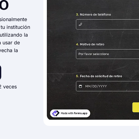
so
esionalmente
u institución
tilizando la
a usar de
vecha la
2 veces