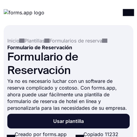
Productos
Iniciar sesión
Registrarse
Inicio
Plantillas
Formularios de reserva
Integraciones
Formulario de Reservación
Plantillas
Formulario de
Recursos
Reservación
Precios
Ya no es necesario luchar con un software de
reserva complicado y costoso. Con forms.app,
ahora puede usar fácilmente una plantilla de
formulario de reserva de hotel en línea y
personalizarla para las necesidades de su empresa.
Usar plantilla
Creado por forms.app
Copiado 11232