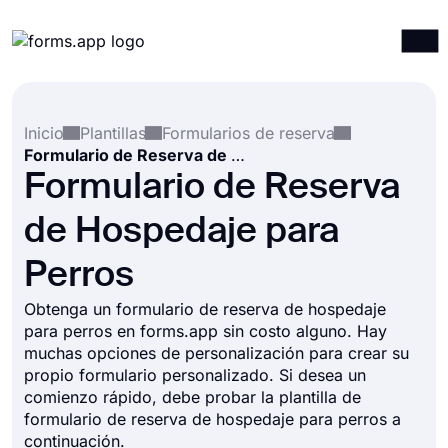
Productos
Iniciar sesión
Registrarse
Inicio
Plantillas
Formularios de reserva
Integraciones
Formulario de Reserva de Hospedaje para Perros
Plantillas
Formulario de Reserva
Recursos
de Hospedaje para
Precios
Perros
Obtenga un formulario de reserva de hospedaje
para perros en forms.app sin costo alguno. Hay
muchas opciones de personalización para crear su
propio formulario personalizado. Si desea un
comienzo rápido, debe probar la plantilla de
formulario de reserva de hospedaje para perros a
continuación.