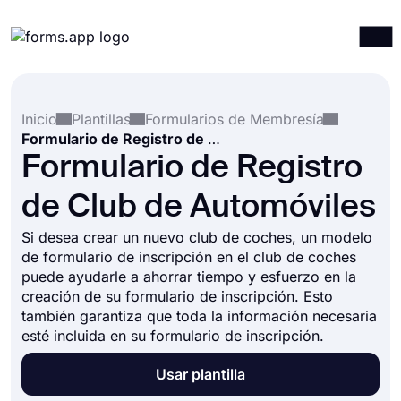
Productos
Iniciar sesión
Registrarse
Inicio
Plantillas
Formularios de Membresía
Integraciones
Formulario de Registro de Club de Automóviles
Plantillas
Formulario de Registro
Recursos
de Club de Automóviles
Precios
Si desea crear un nuevo club de coches, un modelo
de formulario de inscripción en el club de coches
puede ayudarle a ahorrar tiempo y esfuerzo en la
creación de su formulario de inscripción. Esto
también garantiza que toda la información necesaria
esté incluida en su formulario de inscripción.
Usar plantilla