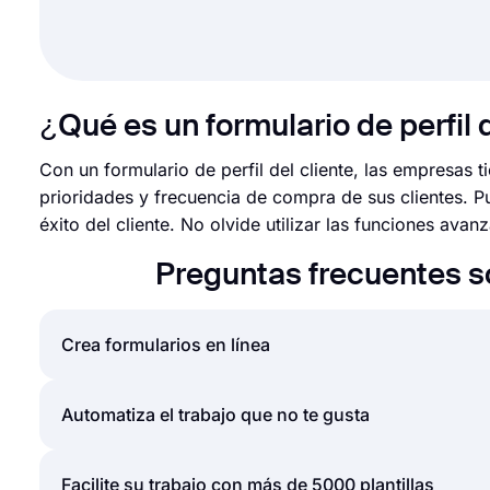
¿Qué es un formulario de perfil d
Con un formulario de perfil del cliente, las empresas
prioridades y frecuencia de compra de sus clientes. P
éxito del cliente. No olvide utilizar las funciones ava
Preguntas frecuentes so
Crea formularios en línea
Al utilizar la sencilla y extensa interfaz de usuari
Automatiza el trabajo que no te gusta
encuestas y exámenes en línea con menos esfuerzo
plantilla lista para usar y personalizarla de acue
Las automatizaciones entre las herramientas que uti
Facilite su trabajo con más de 5000 plantillas