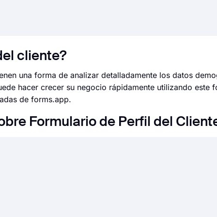
el cliente?
 tienen una forma de analizar detalladamente los datos demo
uede hacer crecer su negocio rápidamente utilizando este f
nzadas de forms.app.
bre Formulario de Perfil del Client
o del generador de formularios de forms.app, puede crear for
 que cualquier otra cosa. Puede comenzar rápidamente co
rdo con sus necesidades o puede comenzar desde cero y crea
liza son vitales, ya que ahorran tiempo y reducen tonelada