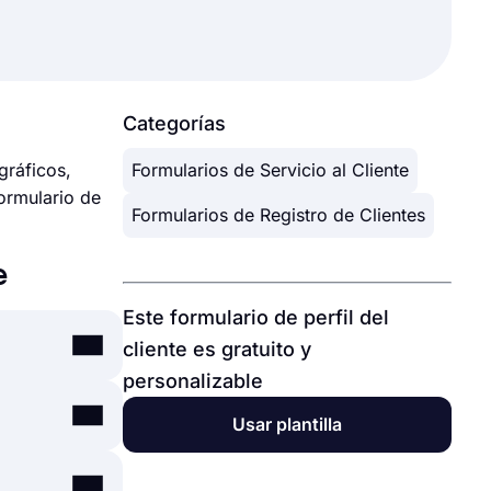
Categorías
gráficos,
Formularios de Servicio al Cliente
ormulario de
Formularios de Registro de Clientes
e
Este formulario de perfil del
cliente es gratuito y
personalizable
mularios,
Usar plantilla
n una
r su
s de carga