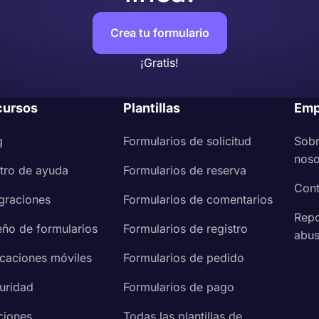
Crea tu formulario
¡Gratis!
cursos
Plantillas
Emp
g
Formularios de solicitud
Sob
noso
tro de ayuda
Formularios de reserva
Cont
egraciones
Formularios de comentarios
Repo
eño de formularios
Formularios de registro
abu
icaciones móviles
Formularios de pedido
uridad
Formularios de pago
ciones
Todas las plantillas de