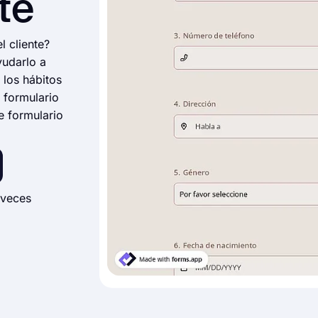
nte
l cliente?
yudarlo a
 los hábitos
 formulario
e formulario
 veces