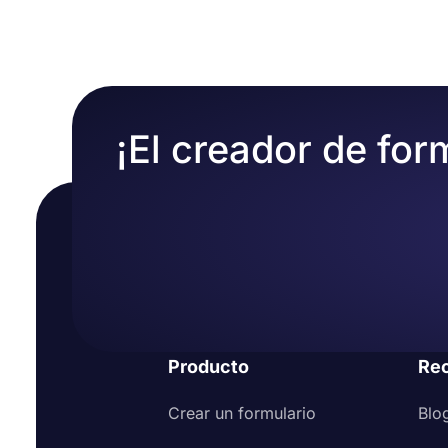
Además, contarás con funciones avanzadas como la 
Edite los campos del formulario y agregue su
respuestas) e integraciones de terceros. Estos le a
Elija un tema gratuito o diseñe su formulario 
experiencia a los visitantes de su formulario.
Obtenga una vista previa del aspecto de su fo
Por último, compártelo en las redes sociales o
¡El creador de for
Producto
Re
Crear un formulario
Blo