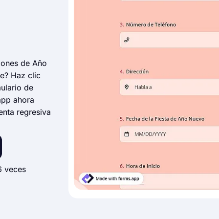
aciones de Año
se? Haz clic
mulario de
app ahora
enta regresiva
6 veces