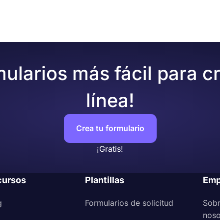
lógica condicional, la calculadora (asignación de puntuac
s preguntas
yudarán a optimizar su flujo de trabajo y brindarán una mejo
de registro manualmente
rmulario y pruébelo
 insértalo en una página web.
mularios más fácil para c
línea!
Crea tu formulario
¡Gratis!
cursos
Plantillas
Emp
g
Formularios de solicitud
Sob
noso