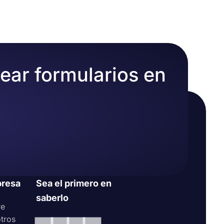
iones a las
r
rear formularios en
resa
Sea el primero en
saberlo
re
tros