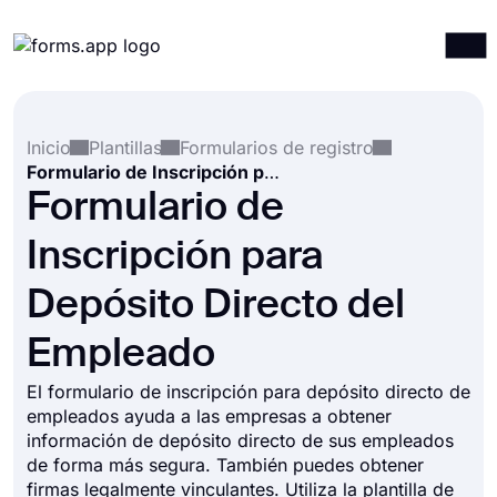
Productos
Iniciar sesión
Registrarse
Inicio
Plantillas
Formularios de registro
Integraciones
Formulario de Inscripción para Depósito Directo del Empleado
Plantillas
Formulario de
Recursos
Inscripción para
Precios
Depósito Directo del
Empleado
El formulario de inscripción para depósito directo de
empleados ayuda a las empresas a obtener
información de depósito directo de sus empleados
de forma más segura. También puedes obtener
firmas legalmente vinculantes. Utiliza la plantilla de