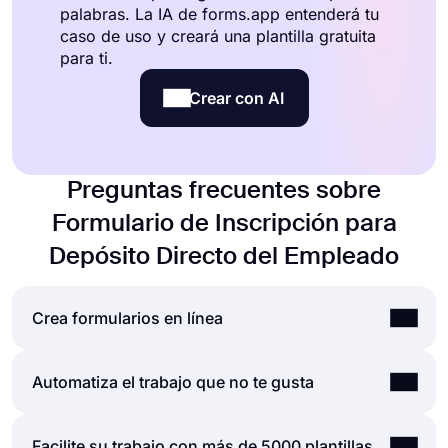
palabras. La IA de forms.app entenderá tu
caso de uso y creará una plantilla gratuita
para ti.
Crear con AI
Preguntas frecuentes sobre
Formulario de Inscripción para
Depósito Directo del Empleado
Crea formularios en línea
Al utilizar la sencilla y extensa interfaz de usuario
Automatiza el trabajo que no te gusta
del generador de formularios de forms.app,
puede crear formularios, encuestas y exámenes
Las automatizaciones entre las herramientas que
Facilite su trabajo con más de 5000 plantillas
en línea con menos esfuerzo que cualquier otra