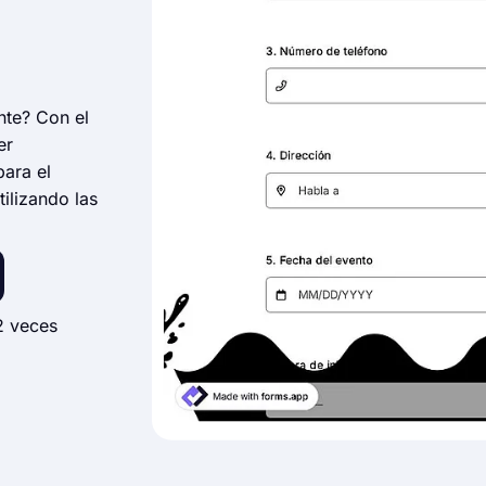
nte? Con el
er
para el
ilizando las
2 veces