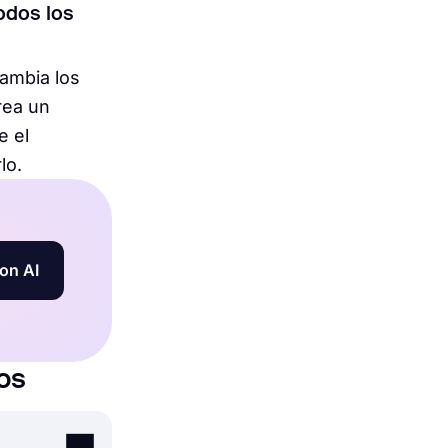
odos los
cambia los
rea un
e el
lo.
on AI
os