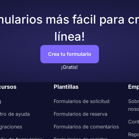
mularios más fácil para c
línea!
Crea tu formulario
¡Gratis!
cursos
Plantillas
Emp
g
Formularios de solicitud
Sob
noso
tro de ayuda
Formularios de reserva
Cont
egraciones
Formularios de comentarios
Repo