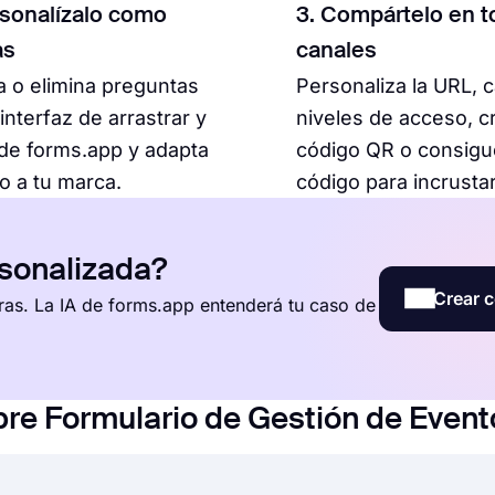
rsonalízalo como
3. Compártelo en t
as
canales
 o elimina preguntas
Personaliza la URL, 
 interfaz de arrastrar y
niveles de acceso, c
 de forms.app y adapta
código QR o consigu
lo a tu marca.
código para incrustar
rsonalizada?
Crear c
ras. La IA de forms.app entenderá tu caso de
re Formulario de Gestión de Event