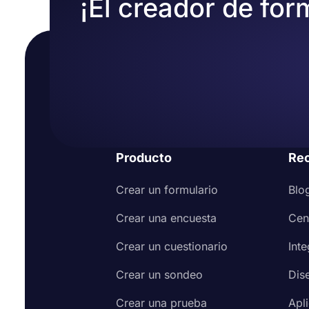
¡El creador de for
Producto
Re
Crear un formulario
Blo
Crear una encuesta
Cen
Crear un cuestionario
Int
Crear un sondeo
Dis
Crear una prueba
Apl