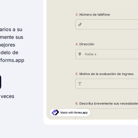
arios a su
amente sus
mejores
modelo de
e forms.app
 veces