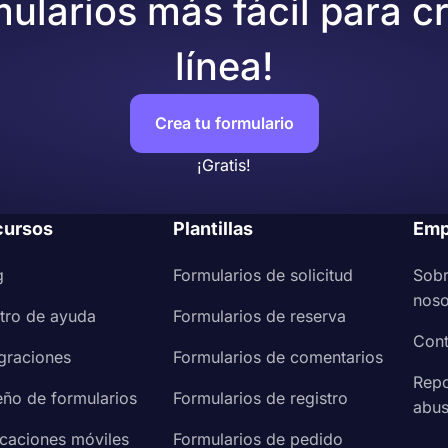
mularios más fácil para c
línea!
Crea tu formulario
¡Gratis!
cursos
Plantillas
Emp
g
Formularios de solicitud
Sob
noso
tro de ayuda
Formularios de reserva
Cont
egraciones
Formularios de comentarios
Repo
eño de formularios
Formularios de registro
abu
icaciones móviles
Formularios de pedido