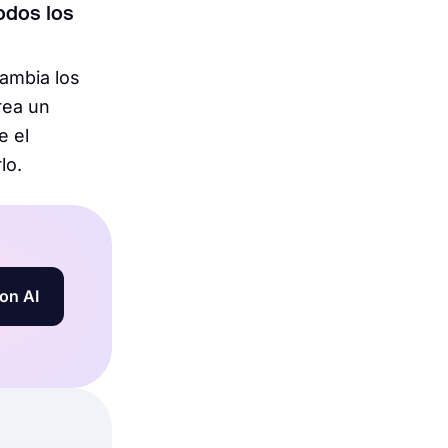
odos los
cambia los
rea un
e el
lo.
on AI