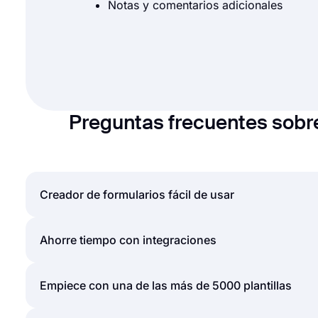
Notas y comentarios adicionales
Preguntas frecuentes sobr
Creador de formularios fácil de usar
Crear formularios y encuestas en línea es mucho más
Ahorre tiempo con integraciones
simplemente puede crear formularios o encuestas y
pocos clics a través de la intuitiva interfaz de cr
Los formularios y encuestas que se crean en forms
Empiece con una de las más de 5000 plantillas
usando una o más de las muchas opciones para comp
terceros a través de Zapier. Puede integrarse con
Potentes funciones: