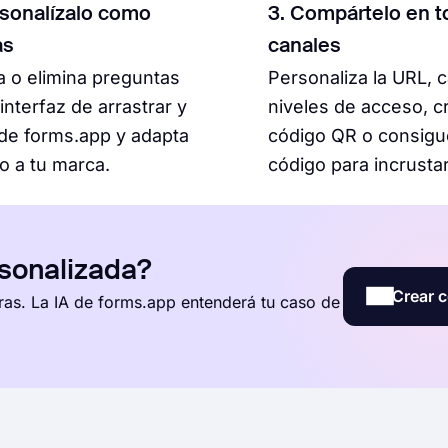
rsonalízalo como
3. Compártelo en t
as
canales
 o elimina preguntas
Personaliza la URL, 
 interfaz de arrastrar y
niveles de acceso, c
 de forms.app y adapta
código QR o consigu
lo a tu marca.
código para incrustar
rsonalizada?
Crear c
ras. La IA de forms.app entenderá tu caso de