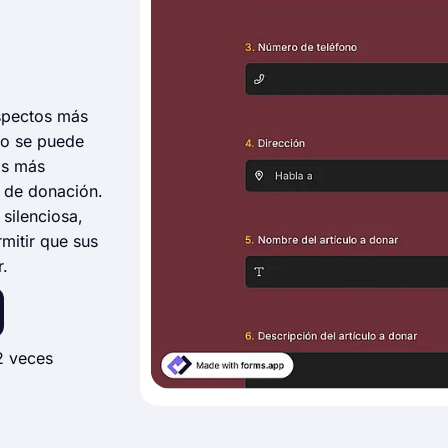
aspectos más
to se puede
os más
o de donación.
 silenciosa,
mitir que sus
r.
2 veces