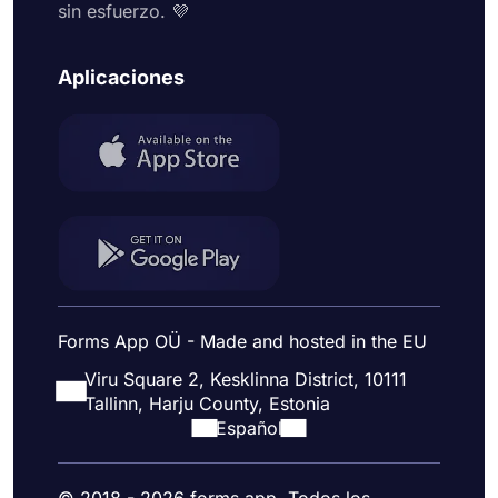
sin esfuerzo. 💜
Aplicaciones
Forms App OÜ - Made and hosted in the EU
Viru Square 2, Kesklinna District, 10111
Tallinn, Harju County, Estonia
Español
© 2018 - 2026 forms.app. Todos los