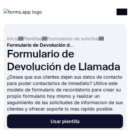
Productos
Iniciar sesión
Registrarse
Inicio
Plantillas
Formularios de solicitud
Integraciones
Formulario de Devolución de Llamada
Plantillas
Formulario de
Recursos
Devolución de Llamada
Precios
¿Desea que sus clientes dejen sus datos de contacto
para poder contactarlos de inmediato? Utilice este
modelo de formulario de recordatorio para crear su
propio formulario hoy mismo y realizar un
seguimiento de las solicitudes de informacion de sus
clientes y ofrecer soporte lo mas rapido posible.
Usar plantilla