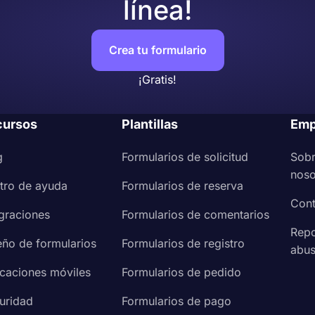
línea!
Crea tu formulario
¡Gratis!
cursos
Plantillas
Emp
g
Formularios de solicitud
Sob
noso
tro de ayuda
Formularios de reserva
Cont
egraciones
Formularios de comentarios
Repo
eño de formularios
Formularios de registro
abu
icaciones móviles
Formularios de pedido
uridad
Formularios de pago