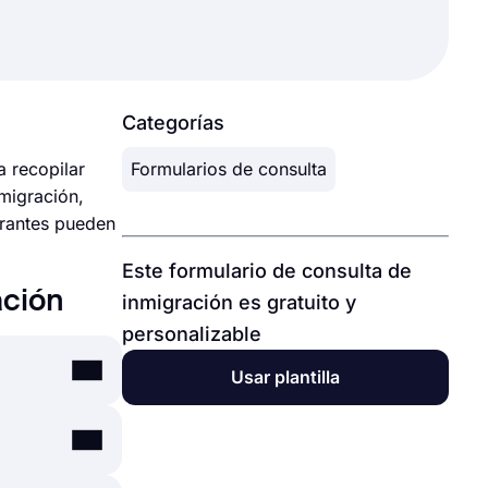
Categorías
a recopilar
Formularios de consulta
migración,
grantes pueden
Este formulario de consulta de
ación
inmigración es gratuito y
personalizable
Usar plantilla
a,
n solo unos