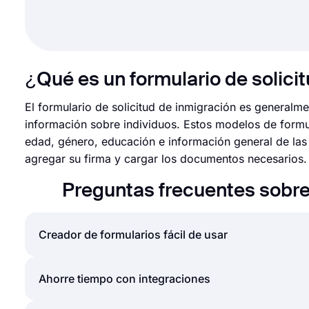
¿Qué es un formulario de solici
El formulario de solicitud de inmigración es generalm
información sobre individuos. Estos modelos de formul
edad, género, educación e información general de las
agregar su firma y cargar los documentos necesarios.
Preguntas frecuentes sobre
Creador de formularios fácil de usar
Crear formularios y encuestas en línea es mucho más
Ahorre tiempo con integraciones
simplemente puede crear formularios o encuestas y