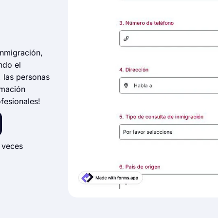
inmigración,
ndo el
, las personas
rmación
ofesionales!
 veces