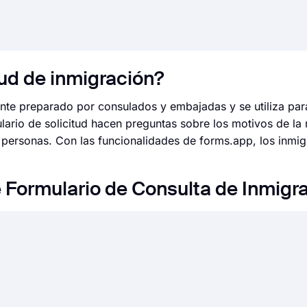
tud de inmigración?
ente preparado por consulados y embajadas y se utiliza par
ario de solicitud hacen preguntas sobre los motivos de la 
 personas. Con las funcionalidades de forms.app, los inmi
 Formulario de Consulta de Inmigr
 fácil que nunca. Sin necesidad de codificar una sola líne
 personalizar sus campos, diseño y opciones generales co