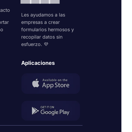
ben hacer
acto
Les ayudamos a las
rtar
empresas a crear
so
formularios hermosos y
recopilar datos sin
s.app le
esfuerzo. 💜
eguntas o
horrará
Aplicaciones
s ejemplos