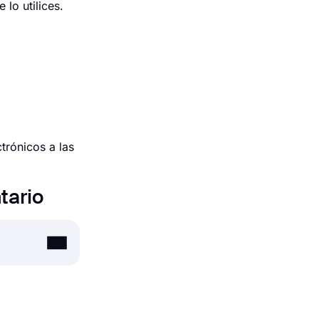
lo utilices.
trónicos a las
tario
e empleo,
ro, ¿cómo se