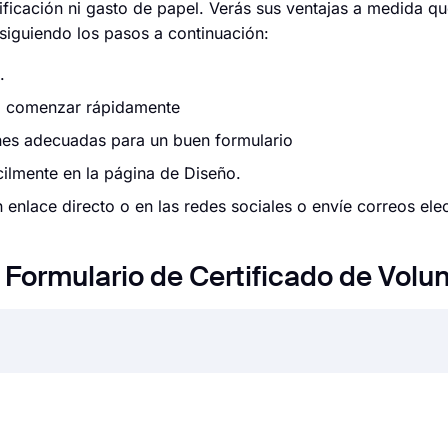
icación ni gasto de papel. Verás sus ventajas a medida que 
 siguiendo los pasos a continuación:
.
para comenzar rápidamente
ones adecuadas para un buen formulario
cilmente en la página de Diseño.
enlace directo o en las redes sociales o envíe correos elec
Formulario de Certificado de Volun
 todas las empresas en la actualidad. Ya sean solicitudes d
udes en línea puede ahorrarle tiempo y un gran esfuerzo. Pe