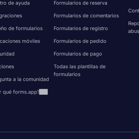
envenida a los posibles solicitantes y explicarles lo que de
tro de ayuda
Formularios de reserva
Cont
ecto de tu formulario de solicitud.
egraciones
Formularios de comentarios
insértelo en su sitio web
Repo
eño de formularios
Formularios de registro
abu
icaciones móviles
Formularios de pedido
 de empleo o un formulario de registro de membresía, form
ta. Estas plantillas de formulario de solicitud vienen con pr
uridad
Formularios de pago
gustaría incluir en su formulario. Naturalmente, esto le a
ciones
Todas las plantillas de
encuestas en menos tiempo. Entonces, elija uno de nuestro
formularios
esionales en línea hoy.
gunta a la comunidad
r qué forms.app?