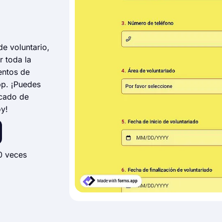
de voluntario,
r toda la
entos de
pp. ¡Puedes
ficado de
oy!
0 veces