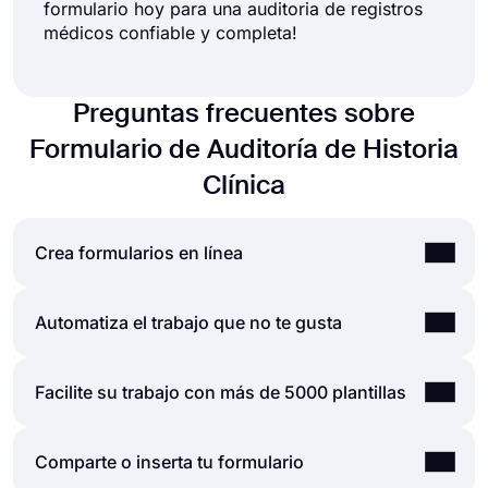
formulario hoy para una auditoria de registros
médicos confiable y completa!
Preguntas frecuentes sobre
Formulario de Auditoría de Historia
Clínica
Crea formularios en línea
Al utilizar la sencilla y extensa interfaz de usuario
Automatiza el trabajo que no te gusta
del generador de formularios de forms.app,
puede crear formularios, encuestas y exámenes
Las automatizaciones entre las herramientas que
Facilite su trabajo con más de 5000 plantillas
en línea con menos esfuerzo que cualquier otra
utiliza son vitales, ya que ahorran tiempo y
cosa. Puede comenzar rápidamente con una
reducen toneladas de carga de trabajo. Imagine
plantilla lista para usar y personalizarla de
Deje que nuestras plantillas hagan recados por
Comparte o inserta tu formulario
que necesitaría transmitir datos de las respuestas
acuerdo con sus necesidades o puede comenzar
usted y le permitan concentrarse más en las partes
de su formulario a otra herramienta manualmente.