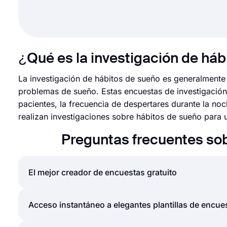
¿Qué es la investigación de háb
La investigación de hábitos de sueño es generalmente
problemas de sueño. Estas encuestas de investigació
pacientes, la frecuencia de despertares durante la n
realizan investigaciones sobre hábitos de sueño para ut
Preguntas frecuentes so
El mejor creador de encuestas gratuito
Si está buscando una manera rápida y fácil de crear
Acceso instantáneo a elegantes plantillas de encue
expectativas. Con innumerables plantillas, tipos d