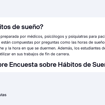
itos de sueño?
 preparada por médicos, psicólogos y psiquiatras para pac
n están compuestas por preguntas como las horas de sueño
oche y la hora en que se duermen. Además, los estudiantes 
ilizar en sus trabajos de fin de carrera.
bre Encuesta sobre Hábitos de Sue
 excelentes encuestas, forms.app está aquí para satisfacer
stas
e preguntas y opciones de personalización, forms.app propo