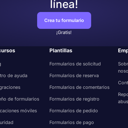
línea!
Crea tu formulario
¡Gratis!
cursos
Plantillas
Emp
g
Formularios de solicitud
Sob
noso
tro de ayuda
Formularios de reserva
Cont
egraciones
Formularios de comentarios
Repo
eño de formularios
Formularios de registro
abu
icaciones móviles
Formularios de pedido
uridad
Formularios de pago