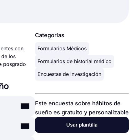
Categorías
ientes con
Formularios Médicos
 de los
Formularios de historial médico
de posgrado
Encuestas de investigación
ño
Este encuesta sobre hábitos de
sueño es gratuito y personalizable
Usar plantilla
 sus
rciona una