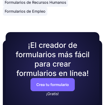
Formularios de Recursos Humanos
● Agregue condiciones a las preguntas de su
la perfección en cualquier dispositivo. ¡Empiece
encuesta
hoy mismo a crear encuestas en línea gratuitas y
Formularios de Empleo
recopile respuestas fácilmente!
¡El creador de
formularios más fácil
para crear
formularios en línea!
Crea tu formulario
¡Gratis!