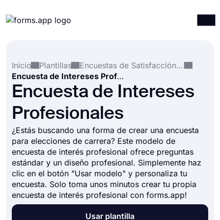
Productos
Iniciar sesión
Registrarse
Inicio
Plantillas
Encuestas de Satisfacción de los Empleados
Integraciones
Encuesta de Intereses Profesionales
Plantillas
Encuesta de Intereses
Recursos
Profesionales
Precios
¿Estás buscando una forma de crear una encuesta
para elecciones de carrera? Este modelo de
encuesta de interés profesional ofrece preguntas
estándar y un diseño profesional. Simplemente haz
clic en el botón "Usar modelo" y personaliza tu
encuesta. Solo toma unos minutos crear tu propia
encuesta de interés profesional con forms.app!
Usar plantilla