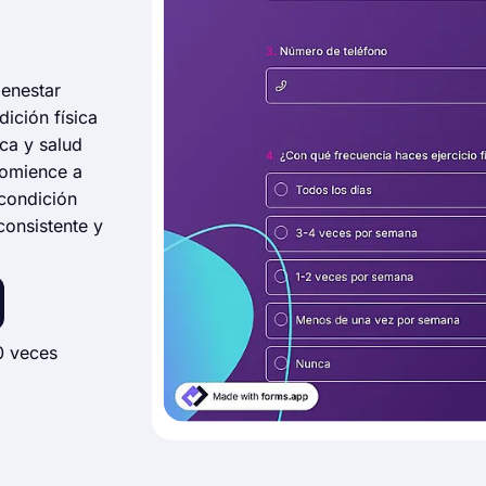
ienestar
ición física
ica y salud
Comience a
 condición
consistente y
0 veces