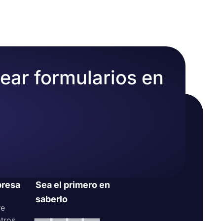
a crear
rear formularios en
resa
Sea el primero en
saberlo
re
tros