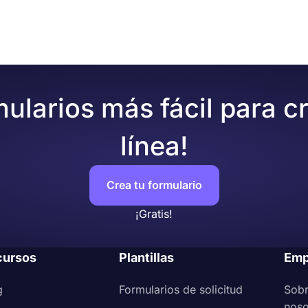
 perfección en cualquier dispositivo. ¡Empiece hoy mismo 
uesta
ácilmente!
mularios más fácil para c
línea!
Crea tu formulario
¡Gratis!
cursos
Plantillas
Emp
g
Formularios de solicitud
Sob
noso