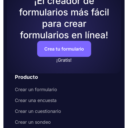
¡El creador de
Personalice su formulario según sus preferencias
formularios más fácil
Ajuste la configuración del formulario
Por último, comparta su formulario en línea con su
para crear
público
formularios en línea!
Crea tu formulario
¡Gratis!
Producto
Crear un formulario
Crear una encuesta
Crear un cuestionario
Crear un sondeo