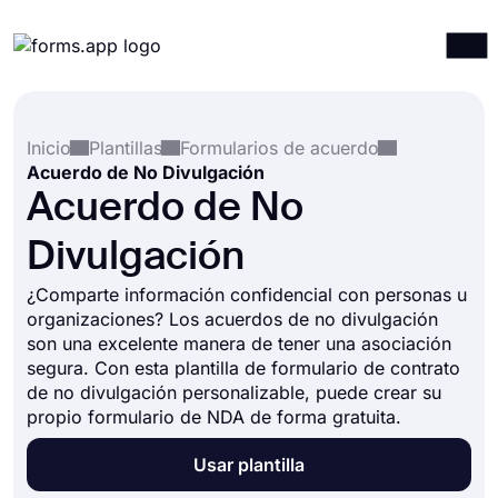
Productos
Iniciar sesión
Registrarse
Inicio
Plantillas
Formularios de acuerdo
Integraciones
Acuerdo de No Divulgación
Plantillas
Acuerdo de No
Recursos
Divulgación
Precios
¿Comparte información confidencial con personas u
organizaciones? Los acuerdos de no divulgación
son una excelente manera de tener una asociación
segura. Con esta plantilla de formulario de contrato
de no divulgación personalizable, puede crear su
propio formulario de NDA de forma gratuita.
Usar plantilla