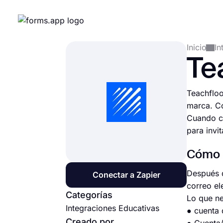
Inicio
In
Te
Teachfloo
marca. Co
Cuando co
para invi
Cómo c
Después d
Conectar a Zapier
correo el
Categorías
Lo que ne
Integraciones Educativas
● cuenta
Creado por