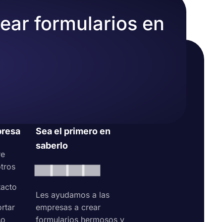
rear formularios en
resa
Sea el primero en
saberlo
re
tros
acto
Les ayudamos a las
rtar
empresas a crear
so
formularios hermosos y