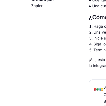
● Cuenta/
Zapier
● Una cue
¿Cómo 
Haga cl
Una ve
Inicie
Siga lo
Termina
¡Allí, es
la integr
C
g