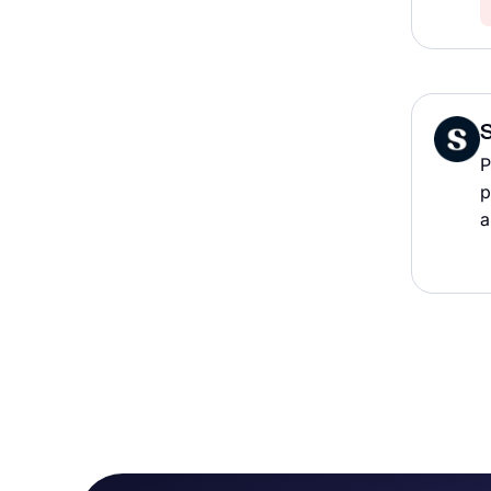
P
p
a