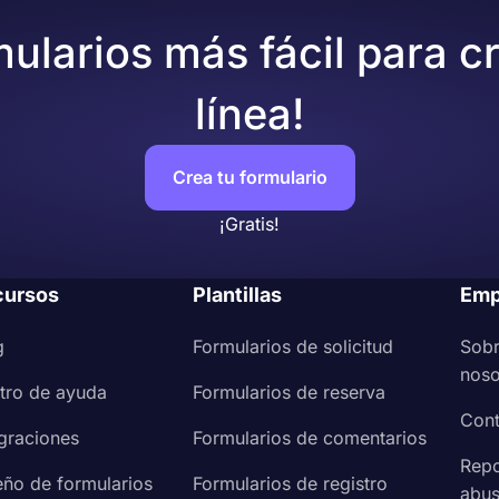
mularios más fácil para c
línea!
Crea tu formulario
¡Gratis!
cursos
Plantillas
Emp
g
Formularios de solicitud
Sob
noso
tro de ayuda
Formularios de reserva
Cont
egraciones
Formularios de comentarios
Repo
eño de formularios
Formularios de registro
abu