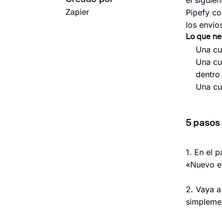
el siguie
Zapier
Pipefy co
los envío
Lo que ne
Una cu
Una cue
dentro 
Una cu
5 pasos 
1. En el 
«Nuevo en
2. Vaya a
simplemen