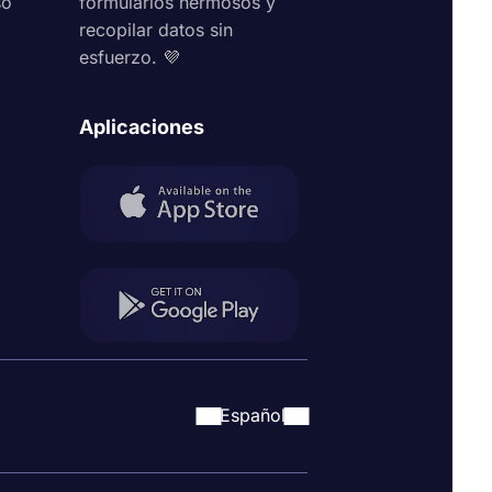
so
formularios hermosos y
recopilar datos sin
esfuerzo. 💜
Aplicaciones
Español