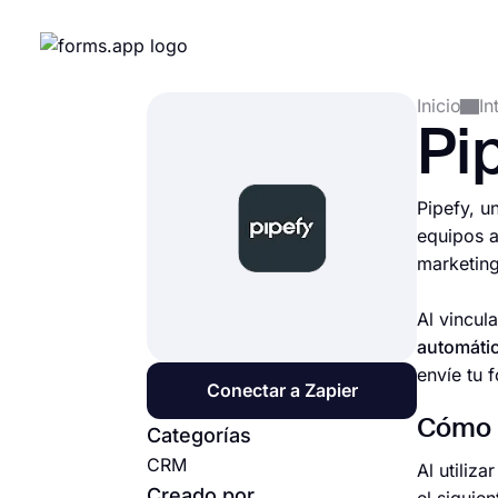
Inicio
In
Pi
Pipefy, u
equipos a
marketing
Al vincul
automátic
envíe tu 
Conectar a Zapier
Cómo c
Categorías
CRM
Al utiliz
Creado por