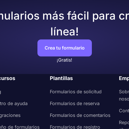
mularios más fácil para c
línea!
Crea tu formulario
¡Gratis!
cursos
Plantillas
Emp
g
Formularios de solicitud
Sob
noso
tro de ayuda
Formularios de reserva
Cont
egraciones
Formularios de comentarios
Repo
eño de formularios
Formularios de registro