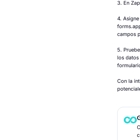
3. En Zap
4. Asigne
forms.app
campos p
5. Pruebe
los datos
formulari
Con la in
potencial
C
c