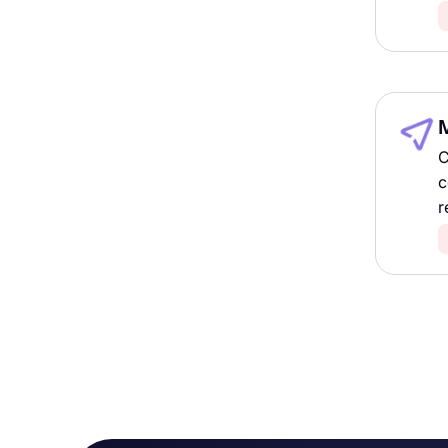
M
C
c
r