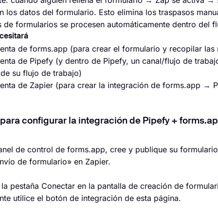
nte: cuando alguien rellena el formulario → Zap se activa → 
n los datos del formulario. Esto elimina los traspasos manu
s de formularios se procesen automáticamente dentro del fl
cesitará
enta de forms.app (para crear el formulario y recopilar las
nta de Pipefy (y dentro de Pipefy, un canal/flujo de trabaj
de su flujo de trabajo)
enta de Zapier (para crear la integración de forms.app → P
para configurar la integración de Pipefy + forms.a
panel de control de forms.app, cree y publique su formulari
vío de formulario» en Zapier.
 la pestaña Conectar en la pantalla de creación de formular
te utilice el botón de integración de esta página.