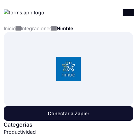
Inicio
Integraciones
Nimble
Productos
Iniciar sesión
Registrarse
Integraciones
Plantillas
Recursos
Precios
Conectar a Zapier
Categorías
Productividad