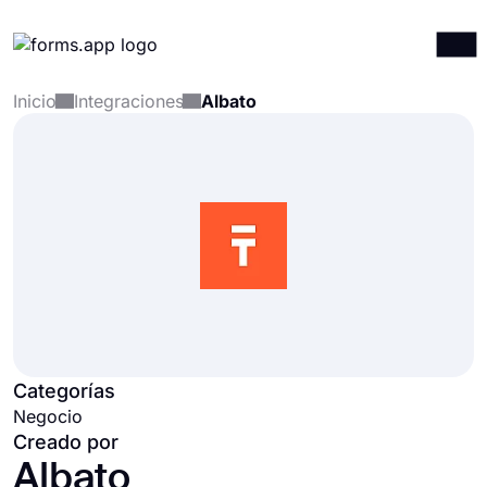
Inicio
Integraciones
Albato
Productos
Iniciar sesión
Registrarse
Integraciones
Plantillas
Recursos
Precios
Categorías
Negocio
Creado por
Albato